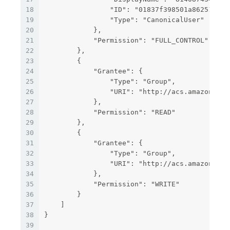
18
                "ID": "01837f398501a862514659
19
                "Type": "CanonicalUser"
20
            },
21
            "Permission": "FULL_CONTROL"
22
        },
23
        {
24
            "Grantee": {
25
                "Type": "Group",
26
                "URI": "http://acs.amazonaws.
27
            },
28
            "Permission": "READ"
29
        },
30
        {
31
            "Grantee": {
32
                "Type": "Group",
33
                "URI": "http://acs.amazonaws.
34
            },
35
            "Permission": "WRITE"
36
        }
37
    ]
38
}
39