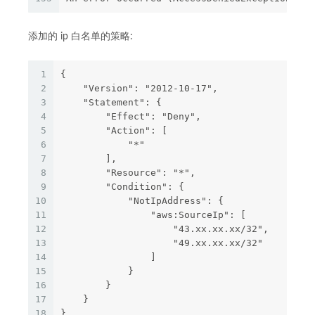
添加的 ip 白名单的策略:
1
{
2
    "Version": "2012-10-17",
3
    "Statement": {
4
        "Effect": "Deny",
5
        "Action": [
6
            "*"
7
        ],
8
        "Resource": "*",
9
        "Condition": {
10
            "NotIpAddress": {
11
                "aws:SourceIp": [
12
                    "43.xx.xx.xx/32", 
13
                    "49.xx.xx.xx/32"
14
                ]
15
            }
16
        }
17
    }
18
}