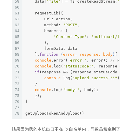
59
    data[
'file'
] = fs.createReadStream(
'./'
 +
60
61
    requestLib({
62
        url: action,
63
        method: 
"POST"
,
64
        headers: {
65
'Content-Type'
: 
'multipart/form-d
66
        },  
67
        formData: data
68
    },
function
 (
error, response, body
)
{
69
console
.error(
'error:'
, error); 
// Print 
70
console
.log(
'statusCode:'
, response && re
71
if
(response && (response.statusCode == 
20
72
console
.log(
"upload success!!!"
)
73
    }
74
console
.log(
'body:'
, body);
75
    });
76
}
77
78
getUploadTokenAndUpload()
结果因为我的本机出口不在 ip 白名单内，导致虽然拿到了