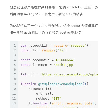
但是发现客户端在得到服务端下发的 auth token 之后，然
后再调用 aws 的 sdk 上传之后，会报 403 的错误
为此我还写了一个 demo 来测试， 这个 demo 去请求我们
服务器的 auth 接口，然后直接走 post 表单上传:
1
var
 requestLib = 
require
(
'request'
);
2
const
 fs = 
require
(
'fs'
)
3
4
const
 accountId = 
1866666641
5
const
 fileName = 
'zach1.jpg'
6
7
let
 url = 
`https://test.example.com/upload/au
8
9
function
getUploadTokenAndUpload
(
)
{
10
    requestLib({
11
        url: url,
12
        method: 
"GET"
,
13
    },
function
 (
error, response, body
)
{