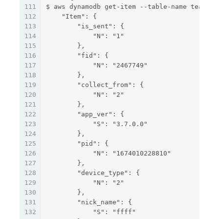
111
$ aws dynamodb get-item --table-name team_ms
112
    "Item": {
113
        "is_sent": {
114
            "N": "1"
115
        },
116
        "fid": {
117
            "N": "2467749"
118
        },
119
        "collect_from": {
120
            "N": "2"
121
        },
122
        "app_ver": {
123
            "S": "3.7.0.0"
124
        },
125
        "pid": {
126
            "N": "1674010228810"
127
        },
128
        "device_type": {
129
            "N": "2"
130
        },
131
        "nick_name": {
132
            "S": "ffff"