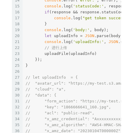
14
console
.error(
'error:'
, error); 
// Pr
15
console
.log(
'statusCode:'
, response &
16
if
(response && response.statusCode ==
17
console
.log(
"get token success!!!
18
        }
19
console
.log(
'body:'
, body);
20
let
 uploadInfo = 
JSON
.parse(body.subs
21
console
.log(
'uploadInfo:'
, 
JSON
.strin
22
// 进行上传
23
        uploadFile(uploadInfo)
24
    });
25
}
26
27
// let uploadInfo  = {
28
//  "avatar_url": "https://my-test.s3.amazona
29
//  "cloud": "a",
30
//  "data": {
31
//      "form_action": "https://my-test.s3.am
32
//      "key": "1866666641_160.jpg",
33
//      "acl": "public-read",
34
//      "x_amz_credential": "Axxxxxxxxxxxxx67
35
//      "x_amz_algorithm": "AWS4-HMAC-SHA256"
36
//      "x_amz_date": "20230104T000000Z",