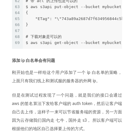
62
# 带 acl 的上传也是可以的
63
$ aws s3api put-object --bucket mybucket-1 --
64
{
65
    "ETag": "\"743a89a2687d7f634956844c5b6c27
66
}
67
68
# 下载对象是可以的
69
$ aws s3api get-object --bucket mybucket-1 --
添加 ip 白名单会有问题
刚开始也是一样给这个用户添加了一个 ip 白名单的策略，
上面只有我们线上和测试服的服务器的外网 ip。
但是在测试过程发现了一个问题，就是我们的接口会通过
aws 的签名算法下发给客户端的 auth token，然后让客户端
自己去上传，这样子一来可以节省服务端的资源，另一方面
因为云存储我们国内走 七牛，国外走 s3， 所以客户端可以
根据他们的地区自己选择要上传的方式。