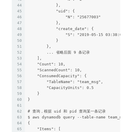
44
            },
45
            "uid": {
46
                "N": "25677003"
47
            },
48
            "create_date": {
49
                "S": "2019-05-15 03:38:06"
50
            }
51
        },
52
        ... 省略后面 9 条记录
53
    ],
54
    "Count": 10,
55
    "ScannedCount": 10,
56
    "ConsumedCapacity": {
57
        "TableName": "team_msg",
58
        "CapacityUnits": 0.5
59
    }
60
}
61
62
# 查询，根据 uid 和 pid 查询某一条记录
63
$ aws dynamodb query --table-name team_msg -
64
{
65
    "Items": [