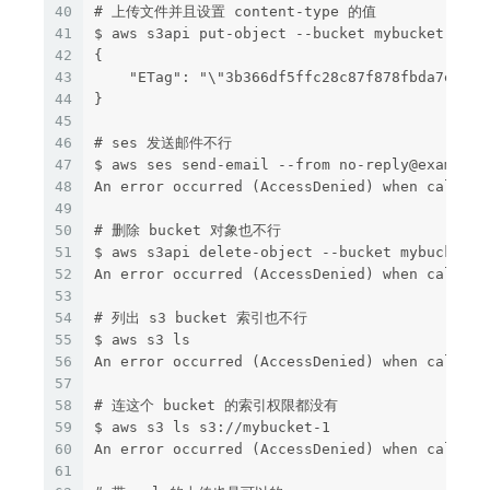
40
# 上传文件并且设置 content-type 的值
41
$ aws s3api put-object --bucket mybucket-1 --
42
{
43
    "ETag": "\"3b366df5ffc28c87f878fbda7e36cb
44
}
45
46
# ses 发送邮件不行
47
$ aws ses send-email --from no-reply@example.
48
An error occurred (AccessDenied) when calling
49
50
# 删除 bucket 对象也不行
51
$ aws s3api delete-object --bucket mybucket-1
52
An error occurred (AccessDenied) when calling
53
54
# 列出 s3 bucket 索引也不行
55
$ aws s3 ls
56
An error occurred (AccessDenied) when calling
57
58
# 连这个 bucket 的索引权限都没有
59
$ aws s3 ls s3://mybucket-1
60
An error occurred (AccessDenied) when calling
61