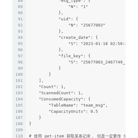
88
            "msg_type": {
89
                "N": "1"
90
            },
91
            "uid": {
92
                "N": "25677003"
93
            },
94
            "create_date": {
95
                "S": "2023-01-18 02:50:28"
96
            },
97
            "file_key": {
98
                "S": "25677003_2467749_16740
99
            }
100
        }
101
    ],
102
    "Count": 1,
103
    "ScannedCount": 1,
104
    "ConsumedCapacity": {
105
        "TableName": "team_msg",
106
        "CapacityUnits": 0.5
107
    }
108
}
109
110
# 使用 get-item 获取某条记录， 但是一定要传 分区键(u