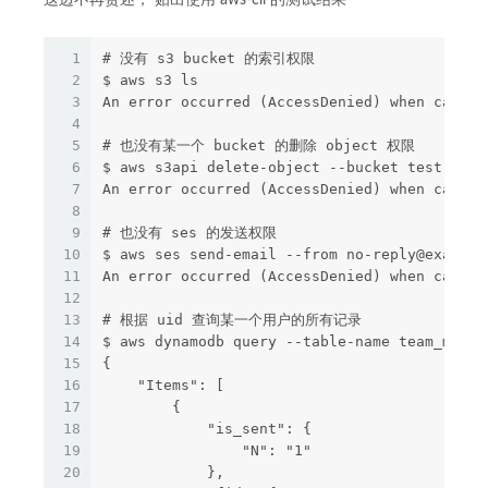
1
# 没有 s3 bucket 的索引权限
2
$ aws s3 ls
3
An error occurred (AccessDenied) when callin
4
5
# 也没有某一个 bucket 的删除 object 权限
6
$ aws s3api delete-object --bucket test-kbz 
7
An error occurred (AccessDenied) when callin
8
9
# 也没有 ses 的发送权限
10
$ aws ses send-email --from no-reply@example
11
An error occurred (AccessDenied) when callin
12
13
# 根据 uid 查询某一个用户的所有记录
14
$ aws dynamodb query --table-name team_msg -
15
{
16
    "Items": [
17
        {
18
            "is_sent": {
19
                "N": "1"
20
            },