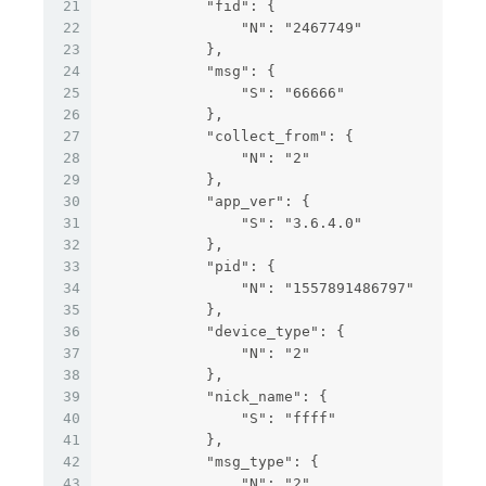
21
            "fid": {
22
                "N": "2467749"
23
            },
24
            "msg": {
25
                "S": "66666"
26
            },
27
            "collect_from": {
28
                "N": "2"
29
            },
30
            "app_ver": {
31
                "S": "3.6.4.0"
32
            },
33
            "pid": {
34
                "N": "1557891486797"
35
            },
36
            "device_type": {
37
                "N": "2"
38
            },
39
            "nick_name": {
40
                "S": "ffff"
41
            },
42
            "msg_type": {
43
                "N": "2"