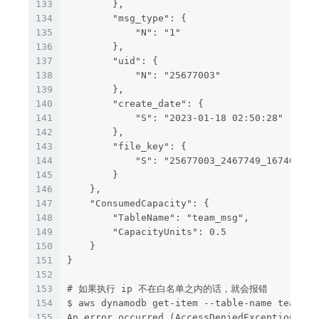
133
        },
134
        "msg_type": {
135
            "N": "1"
136
        },
137
        "uid": {
138
            "N": "25677003"
139
        },
140
        "create_date": {
141
            "S": "2023-01-18 02:50:28"
142
        },
143
        "file_key": {
144
            "S": "25677003_2467749_167401022
145
        }
146
    },
147
    "ConsumedCapacity": {
148
        "TableName": "team_msg",
149
        "CapacityUnits": 0.5
150
    }
151
}
152
153
# 如果执行 ip 不在白名单之内的话，就会报错
154
$ aws dynamodb get-item --table-name team_ms
155
An error occurred (AccessDeniedException) wh