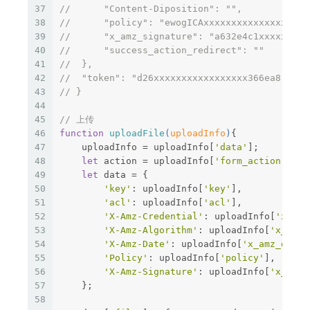
37
//      "Content-Diposition": "",
38
//      "policy": "ewogICAxxxxxxxxxxxxxxxxxxx
39
//      "x_amz_signature": "a632e4c1xxxxxxxxx
40
//      "success_action_redirect": ""
41
//  },
42
//  "token": "d26xxxxxxxxxxxxxxxxx366ea8"
43
// }
44
45
// 上传
46
function
uploadFile
(
uploadInfo
)
{
47
    uploadInfo = uploadInfo[
'data'
];
48
let
 action = uploadInfo[
'form_action'
];
49
let
 data = {
50
'key'
: uploadInfo[
'key'
],
51
'acl'
: uploadInfo[
'acl'
],
52
'X-Amz-Credential'
: uploadInfo[
'x_amz
53
'X-Amz-Algorithm'
: uploadInfo[
'x_amz_
54
'X-Amz-Date'
: uploadInfo[
'x_amz_date'
55
'Policy'
: uploadInfo[
'policy'
],
56
'X-Amz-Signature'
: uploadInfo[
'x_amz_
57
    };
58