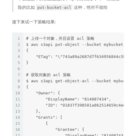
put-bucket-acl
险的比如
这种，绝对不能给
接下来试一下策略结果:
1
# 上传一个对象，并且设置 acl 策略
2
$ aws s3api put-object --bucket mybucket-1 --
3
{
4
    "ETag": "\"743a89a2687d7f634956844c5b6c27
5
}
6
7
# 获取对象的 acl 策略
8
$ aws s3api get-object-acl --bucket mybucket-
9
{
10
    "Owner": {
11
        "DisplayName": "814087434",
12
        "ID": "01837f398501a862514659c4e8c7b0
13
    },
14
    "Grants": [
15
        {
16
            "Grantee": {
17
                "DisplayName": "814087434",