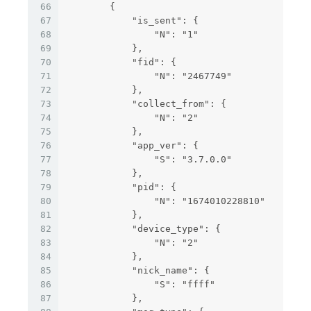
66
        {
67
            "is_sent": {
68
                "N": "1"
69
            },
70
            "fid": {
71
                "N": "2467749"
72
            },
73
            "collect_from": {
74
                "N": "2"
75
            },
76
            "app_ver": {
77
                "S": "3.7.0.0"
78
            },
79
            "pid": {
80
                "N": "1674010228810"
81
            },
82
            "device_type": {
83
                "N": "2"
84
            },
85
            "nick_name": {
86
                "S": "ffff"
87
            },