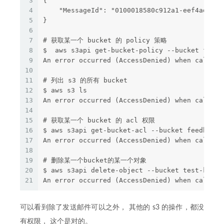
3
{
4
    "MessageId": "0100018580c912a1-eef4adcf-3
5
}
6
7
# 获取某一个 bucket 的 policy 策略
8
$  aws s3api get-bucket-policy --bucket feedb
9
An error occurred (AccessDenied) when calling
10
11
# 列出 s3 的所有 bucket
12
$ aws s3 ls
13
An error occurred (AccessDenied) when calling
14
15
# 获取某一个 bucket 的 acl 权限
16
$ aws s3api get-bucket-acl --bucket feedback-
17
An error occurred (AccessDenied) when calling
18
19
# 删除某一个bucket的某一个对象
20
$ aws s3api delete-object --bucket test-kbz -
21
An error occurred (AccessDenied) when calling
可以看到除了发送邮件可以之外， 其他的 s3 的操作，都没
有权限， 这个是对的。