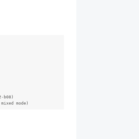
2-b08)
 mixed mode)