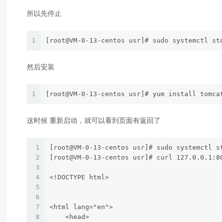
所以先停止
1
[root@VM-0-13-centos usr]# sudo systemctl st
然后安装
1
[root@VM-0-13-centos usr]# yum install tomca
这时候 重新启动，就可以看到页面有返回了
1
[root@VM-0-13-centos usr]# sudo systemctl s
2
[root@VM-0-13-centos usr]# curl 127.0.0.1:8
3
4
<!DOCTYPE html>
5
6
7
<html lang="en">
8
    <head>