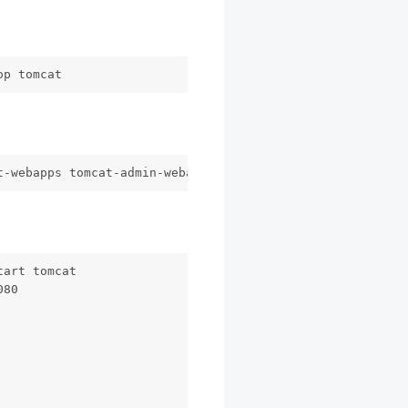
op tomcat
t-webapps tomcat-admin-webapps tomcat-docs-webapp tomcat
tart tomcat
080