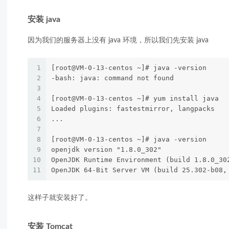
安装 java
因为我们的服务器上没有 java 环境，所以我们先安装 java
1
[root@VM-0-13-centos ~]# java -version
2
-bash: java: command not found
3
4
[root@VM-0-13-centos ~]# yum install java
5
Loaded plugins: fastestmirror, langpacks
6
...
7
8
[root@VM-0-13-centos ~]# java -version
9
openjdk version "1.8.0_302"
10
OpenJDK Runtime Environment (build 1.8.0_30
11
OpenJDK 64-Bit Server VM (build 25.302-b08,
这样子就安装好了。
安装 Tomcat