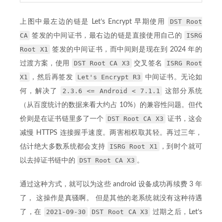
DST Root
上图中最左边的链是 Let’s Encrypt 早期使用
CA
ISRG
签发的中间证书，最右边的链是直接使用自己的
Root X1
签发的中间证书，而中间则是现在到 2024 年的
DST Root CA X3
ISRG Root
过渡方案，使用
交叉签名
X1
Let's Encrypt R3
，然后再签发
中间证书。无论如
2.3.6 <= Android < 7.1.1
何，解决了
这部分系统
（从百度统计的数据来看大约占 10%）的兼容性问题。但代
DST Root CA X3
价则是在证书链里多了一个
证书，这会
减慢 HTTPS 连接握手速度。两害相权取其轻。再过三年，
ISRG Root X1
估计绝大多数系统都会支持
，到时个就可
DST Root CA X3
以去掉证书链中的
。
通过这种方式，就可以为这些 android 设备成功再续费 3 年
了， 这操作是真骚啊。 但是其他的老系统就没有这种待遇
2021-09-30
DST Root CA X3
了，在
过期之后，Let’s