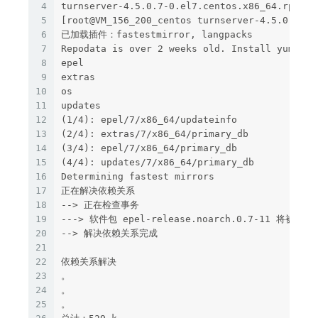
4
turnserver-4.5.0.7-0.el7.centos.x86_64.rpm  t
5
[root@VM_156_200_centos turnserver-4.5.0.7]# 
6
已加载插件：fastestmirror, langpacks
7
Repodata is over 2 weeks old. Install yum-cro
8
epel                                         
9
extras                                       
10
os                                           
11
updates                                      
12
(1/4): epel/7/x86_64/updateinfo              
13
(2/4): extras/7/x86_64/primary_db            
14
(3/4): epel/7/x86_64/primary_db              
15
(4/4): updates/7/x86_64/primary_db           
16
Determining fastest mirrors
17
正在解决依赖关系
18
--> 正在检查事务
19
---> 软件包 epel-release.noarch.0.7-11 将被 安
20
--> 解决依赖关系完成
21
22
依赖关系解决
23
。
24
。
25
。