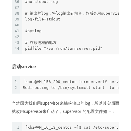
36
#no-stdout-log
37
38
# 输出的log，将log输出到前台，然后会用supervisor来
39
log-file=stdout
40
41
#syslog
42
43
# 存放进程的地方
44
pidfile="/var/run/turnserver.pid"
启动service
1
[root@VM_156_200_centos turnserver]# service t
2
Redirecting to /bin/systemctl start  turnserve
当然因为我们用supervisor来捕获输出的log，所以其实后面
就改用supervisor来启动了，supervisor 的配置文件如下：
1
[kbz@VM_16_13_centos ~]$ cat /etc/supervisor/