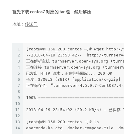
首先下载 centos7 对应的 tar 包，然后解压
地址：
传送门
1
[root@VM_156_200_centos ~]# wget http://turns
2
--2018-04-19 23:53:42--  http://turnserver.op
3
正在解析主机 turnserver.open-sys.org (turnserver.
4
正在连接 turnserver.open-sys.org (turnserver.o
5
已发出 HTTP 请求，正在等待回应... 200 OK
6
长度：370013 (361K) [application/x-gzip]
7
正在保存至: “turnserver-4.5.0.7-CentOS7.4-x86_6
8
9
100%[=======================================
10
11
2018-04-19 23:54:02 (20.2 KB/s) - 已保存 “turns
12
13
[root@VM_156_200_centos ~]# ls
14
anaconda-ks.cfg  docker-compose-file  docker-