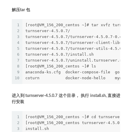
解压tar 包
1
[root@VM_156_200_centos ~]# tar xvfz turnserv
2
turnserver-4.5.0.7/
3
turnserver-4.5.0.7/turnserver-4.5.0.7-0.el7.c
4
turnserver-4.5.0.7/turnserver-client-libs-4.5
5
turnserver-4.5.0.7/turnserver-utils-4.5.0.7-0
6
turnserver-4.5.0.7/install.sh
7
turnserver-4.5.0.7/uninstall.turnserver.sh
8
[root@VM_156_200_centos ~]# ls
9
anaconda-ks.cfg  docker-compose-file  go     
10
coturn           docker-node-hello    mynginx
进入到 turnserver-4.5.0.7 这个目录， 执行 install.sh, 直接进
行安装
1
[root@VM_156_200_centos ~]# cd turnserver-4.5
2
[root@VM_156_200_centos turnserver-4.5.0.7]# 
3
install.sh                                  t