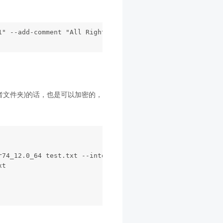
1" --add-comment "All Rights Reserved"
(或者文件夹)的话，也是可以加密的，
r74_12.0_64 test.txt --into targetDir --add-comment="Enc
xt