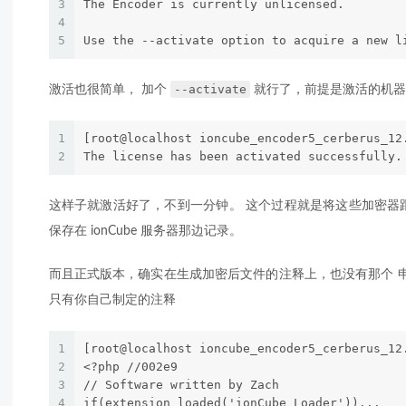
3
The Encoder is currently unlicensed.
4
5
Use the --activate option to acquire a new l
--activate
激活也很简单， 加个
就行了，前提是激活的机器
1
[root@localhost ioncube_encoder5_cerberus_12
2
The license has been activated successfully.
这样子就激活好了，不到一分钟。 这个过程就是将这些加密器
保存在 ionCube 服务器那边记录。
而且正式版本，确实在生成加密后文件的注释上，也没有那个 
只有你自己制定的注释
1
[root@localhost ioncube_encoder5_cerberus_12
2
<?php //002e9
3
// Software written by Zach
4
if(extension_loaded('ionCube Loader'))...