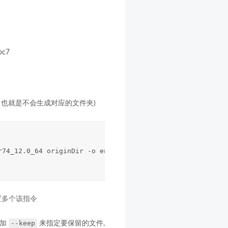
oc7
，也就是不会生成对应的文件夹)
r74_12.0_64 originDir -o enDir  --add-comment="Encoded b
置多个该指令
--keep
增加
来指定要保留的文件,