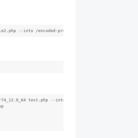
le2.php --into /encoded-project
r74_12.0_64 test.php --into targetDir --add-comment="Enc
hp 