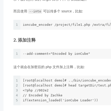
--into
而且使用
可以传多个 source，比如:
1
ioncube_encoder /project/file1.php /extra/fi
2. 添加注释
1
--add-comment="Encoded by ionCube"
这个就会在加密后的 php 文件加上注释，比如:
1
[root@localhost demo]# ../bin/ioncube_encode
2
[root@localhost demo]# head targetDir/test.p
3
<?php //002e2
4
// Encoded by Zachke
5
if(extension_loaded('ionCube Loader'))