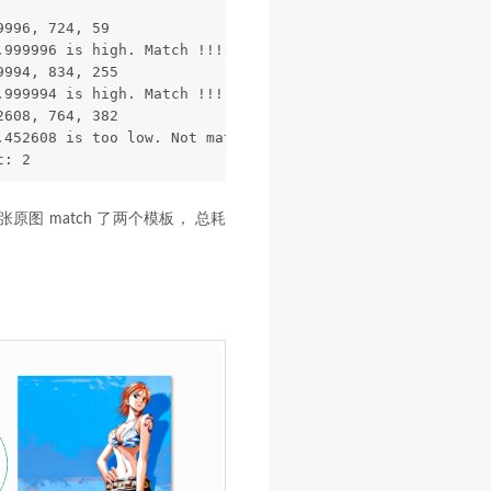
9996, 724, 59
.999996 is high. Match !!!
9994, 834, 255
.999994 is high. Match !!!
2608, 764, 382
.452608 is too low. Not match
t: 2
张原图 match 了两个模板， 总耗