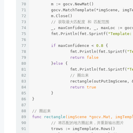
70
	m := gocv.NewMat()
71
	gocv.MatchTemplate(*imgScene, imgT
72
	m.Close()
73
// 获取最大匹配度 和 匹配范围
74
	_, maxConfidence, _, maxLoc := goc
75
	fmt.Println(fmt.Sprintf(
"Template:
76
77
if
 maxConfidence < 
0.8
 {
78
		fmt.Println(fmt.Sprintf(
"T
79
return
false
80
	}
else
 {
81
		fmt.Println(fmt.Sprintf(
"T
82
// 圈出来
83
		rectangle(outPutImgScene,
84
return
true
85
	}
86
}
87
88
// 圈起来
89
func
rectangle
(imgScene *gocv.Mat, imgTemp
90
// 将匹配的地方圈起来，并重新输出图片
91
	trows := imgTemplate.Rows()