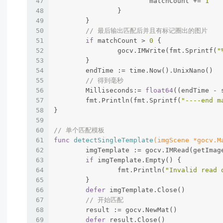
47
			matchCount += 
1
48
		}
49
	}
50
// 最后输出匹配后并且有标记圈出的图片
51
if
 matchCount > 
0
 {
52
		gocv.IMWrite(fmt.Sprintf(
"
53
	}
54
	endTime := time.Now().UnixNano()
55
// 得到毫秒
56
	Milliseconds:= 
float64
((endTime - 
57
	fmt.Println(fmt.Sprintf(
"----end m
58
}
59
60
// 单个匹配模板
61
func
detectSingleTemplate
(imgScene *gocv.M
62
	imgTemplate := gocv.IMRead(getIma
63
if
 imgTemplate.Empty() {
64
		fmt.Println(
"Invalid read 
65
	}
66
defer
 imgTemplate.Close()
67
// 开始匹配
68
	result := gocv.NewMat()
69
defer
 result.Close()