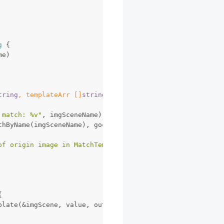
g
 {
me)
tring
, templateArr []
string
)
{
 match: %v"
, imgSceneName))
athByName(imgSceneName), gocv.IMReadUnchanged)
of origin image in MatchTemplate test"
)
{
mplate(&imgScene, value, outPutImgScene)