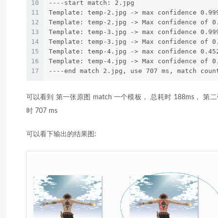
10
----start match: 2.jpg
11
Template: temp-2.jpg -> max confidence 0.99
12
Template: temp-2.jpg -> Max confidence of 0
13
Template: temp-3.jpg -> max confidence 0.99
14
Template: temp-3.jpg -> Max confidence of 0
15
Template: temp-4.jpg -> max confidence 0.45
16
Template: temp-4.jpg -> Max confidence of 0
17
----end match 2.jpg, use 707 ms, match coun
可以看到 第一张原图 match 一个模板， 总耗时 188ms， 第二
时 707 ms
可以看下输出的结果图: