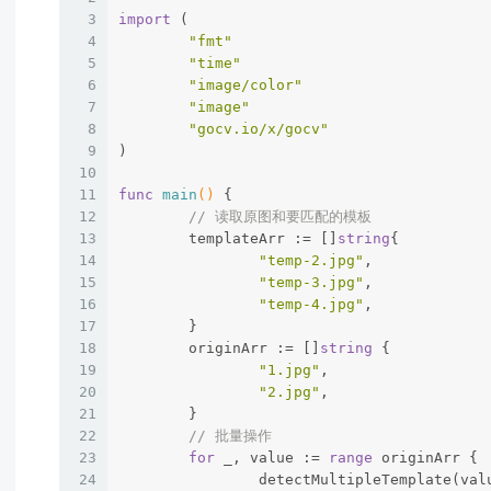
3
import
 (
4
"fmt"
5
"time"
6
"image/color"
7
"image"
8
"gocv.io/x/gocv"
9
)
10
11
func
main
()
 {
12
// 读取原图和要匹配的模板
13
	templateArr := []
string
{
14
"temp-2.jpg"
,
15
"temp-3.jpg"
,
16
"temp-4.jpg"
,
17
	}
18
	originArr := []
string
 {
19
"1.jpg"
,
20
"2.jpg"
,
21
	}
22
// 批量操作
23
for
 _, value := 
range
 originArr {
24
		detectMultipleTemplate(va