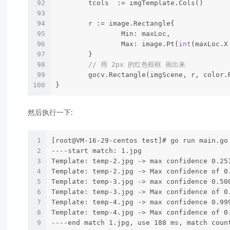
92
	tcols  := imgTemplate.Cols()
93
94
	r := image.Rectangle{
95
		Min: maxLoc,
96
		Max: image.Pt(
int
(maxLoc.X
97
	}
98
// 用 2px 的红色框框 画出来
99
	gocv.Rectangle(imgScene, r, color.
100
}
然后执行一下:
1
[root@VM-16-29-centos test]# go run main.go
2
----start match: 1.jpg
3
Template: temp-2.jpg -> max confidence 0.25
4
Template: temp-2.jpg -> Max confidence of 0
5
Template: temp-3.jpg -> max confidence 0.50
6
Template: temp-3.jpg -> Max confidence of 0
7
Template: temp-4.jpg -> max confidence 0.99
8
Template: temp-4.jpg -> Max confidence of 0
9
----end match 1.jpg, use 188 ms, match coun