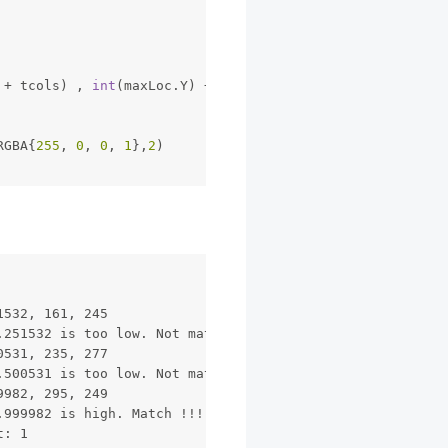
 + tcols) , 
int
(maxLoc.Y) + trows),
RGBA{
255
, 
0
, 
0
, 
1
},
2
)
1532, 161, 245
.251532 is too low. Not match
0531, 235, 277
.500531 is too low. Not match
9982, 295, 249
.999982 is high. Match !!!
t: 1