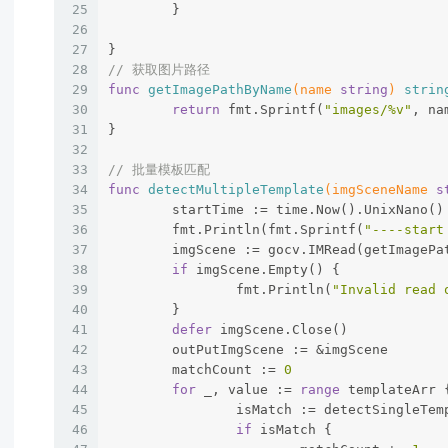
25
	}
26
27
}
28
// 获取图片路径
29
func
getImagePathByName
(name 
string
)
strin
30
return
 fmt.Sprintf(
"images/%v"
, na
31
}
32
33
// 批量模板匹配
34
func
detectMultipleTemplate
(imgSceneName 
s
35
	startTime := time.Now().UnixNano()
36
	fmt.Println(fmt.Sprintf(
"----start
37
	imgScene := gocv.IMRead(getImageP
38
if
 imgScene.Empty() {
39
		fmt.Println(
"Invalid read 
40
	}
41
defer
 imgScene.Close()
42
	outPutImgScene := &imgScene
43
	matchCount := 
0
44
for
 _, value := 
range
 templateArr 
45
		isMatch := detectSingleTe
46
if
 isMatch {