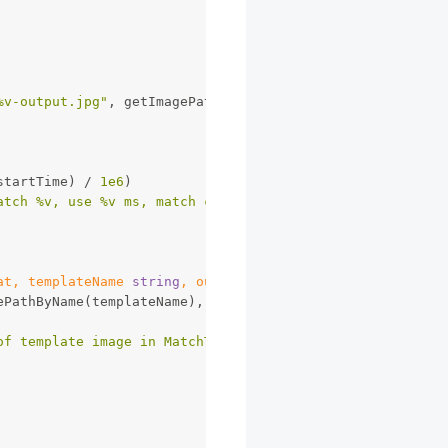
%v-output.jpg"
, getImagePathByName(imgSceneName)), *outP
startTime) / 
1e6
)
atch %v, use %v ms, match count: %v"
, imgSceneName, Mill
at, templateName 
string
, outPutImgScene *gocv.Mat)
bool
 
gePathByName(templateName), gocv.IMReadUnchanged)
of template image in MatchTemplate test"
)