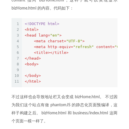
content 指向 bizHome.html，这样子就可以实现显示
bizHome.html 的内容。代码如下：
1
<!DOCTYPE html>
2
<
html
>
3
<
head
lang
=
"en"
>
4
<
meta
charset
=
"UTF-8"
>
5
<
meta
http-equiv
=
"refresh"
content
=
"0;url
6
<
title
>
</
title
>
7
</
head
>
8
<
body
>
9
10
</
body
>
11
</
html
>
不过这样也会导致地址栏又会变成 bizHome.html。 不过因
为我们这个站点有做 phantomJS 的静态化页面预编译，这
样子构建之后。 bizHome.html 和 business/index.html 这两
个页面一模一样了。