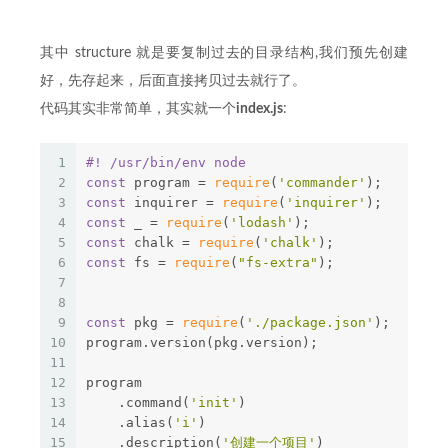
其中 structure 就是要复制过去的目录结构,我们预先创建
好，先存起来，后面直接拷贝过去就行了。
代码其实非常简单，其实就一个
index.js
:
1
#! /usr/bin/env node
2
const
 program = 
require
(
'commander'
);
3
const
 inquirer = 
require
(
'inquirer'
);
4
const
 _ = 
require
(
'lodash'
);
5
const
 chalk = 
require
(
'chalk'
);
6
const
 fs = 
require
(
"fs-extra"
);
7
8
9
const
 pkg = 
require
(
'./package.json'
);
10
program.version(pkg.version);
11
12
program
13
    .command(
'init'
)
14
    .alias(
'i'
)
15
    .description(
'创建一个项目'
)