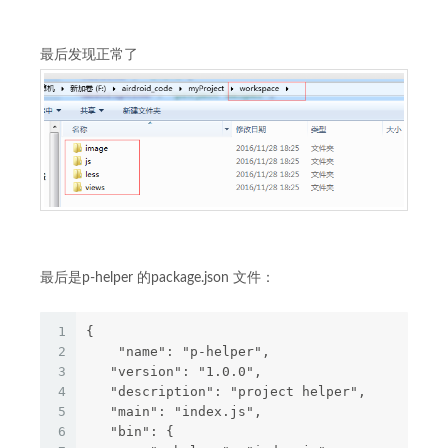
最后发现正常了
最后是p-helper 的package.json 文件：
1
{  
2
    "name": "p-helper",  
3
   "version": "1.0.0", 
4
   "description": "project helper",  
5
   "main": "index.js",  
6
   "bin": {    