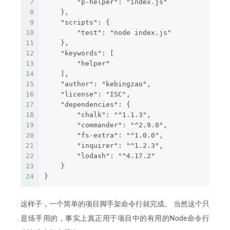
7
        "p-helper": "index.js"  
8
    },  
9
    "scripts": {    
10
        "test": "node index.js"  
11
    },  
12
    "keywords": [    
13
        "helper"  
14
    ],  
15
    "author": "kebingzao",  
16
    "license": "ISC",  
17
    "dependencies": {    
18
        "chalk": "^1.1.3",    
19
        "commander": "^2.9.0",    
20
        "fs-extra": "^1.0.0",    
21
        "inquirer": "^1.2.3",    
22
        "lodash": "^4.17.2"  
23
    }
24
}
这样子，一个简单的项目脚手架命令行就完成。 当然这个只
是练手用的，事实上真正用于项目中的有用的Node命令行