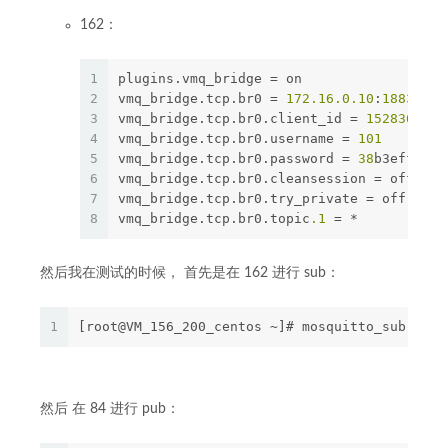
162：
1
plugins.vmq_bridge = on
2
vmq_bridge.tcp.br0 = 
172.16
.0
.10
:
1883
3
vmq_bridge.tcp.br0.client_id = 
1528361231
4
vmq_bridge.tcp.br0.username = 
101
5
vmq_bridge.tcp.br0.password = 
38
b3eff8baf
6
vmq_bridge.tcp.br0.cleansession = off
7
vmq_bridge.tcp.br0.try_private = off
8
vmq_bridge.tcp.br0.topic
.1
 = *
然后我在测试的时候， 首先是在 162 进行 sub：
1
[root@VM_156_200_centos ~]# mosquitto_sub -h 1
然后 在 84 进行 pub：