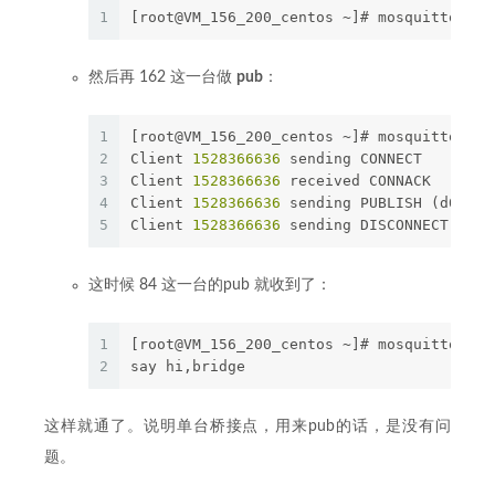
1
[root@VM_156_200_centos ~]# mosquitto_sub
然后再 162 这一台做
pub
：
1
[root@VM_156_200_centos ~]# mosquitto_pub
2
Client 
1528366636
 sending CONNECT
3
Client 
1528366636
 received CONNACK
4
Client 
1528366636
 sending PUBLISH (d0, q0
5
Client 
1528366636
 sending DISCONNECT
这时候 84 这一台的pub 就收到了：
1
[root@VM_156_200_centos ~]# mosquitto_sub
2
say hi,bridge
这样就通了。说明单台桥接点，用来pub的话，是没有问
题。