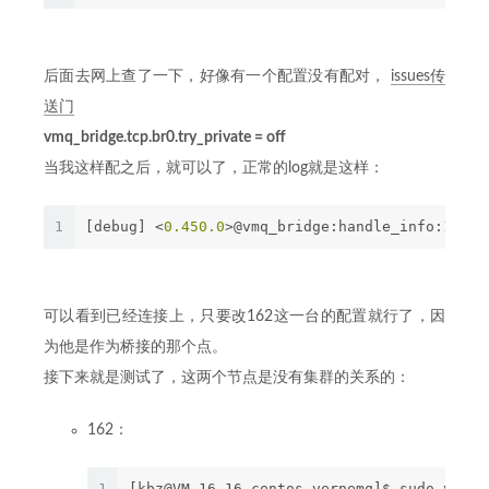
后面去网上查了一下，好像有一个配置没有配对，
issues传
送门
vmq_bridge.tcp.br0.try_private = off
当我这样配之后，就可以了，正常的log就是这样：
1
[debug] <
0.450
.0
>@vmq_bridge:handle_info:
170
 c
可以看到已经连接上，只要改162这一台的配置就行了，因
为他是作为桥接的那个点。
接下来就是测试了，这两个节点是没有集群的关系的：
162：
1
[kbz@VM_16_16_centos vernemq]$ sudo vmq-a