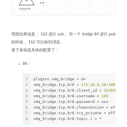
理想结果就是： 162 进行 sub， 另一个 bridge 84 进行 pub
的时候， 162 可以收到消息。
接下来就是具体的配置了：
84：
1
plugins.vmq_bridge = on
2
vmq_bridge.tcp.br0 = 
172.16
.0
.10
:
1883
3
vmq_bridge.tcp.br0.client_id = 
1528366639
4
vmq_bridge.tcp.br0.username = 
105
5
vmq_bridge.tcp.br0.password = xxx
6
vmq_bridge.tcp.br0.cleansession = off
7
vmq_bridge.tcp.br0.try_private = off
8
vmq_bridge.tcp.br0.topic
.1
 = *