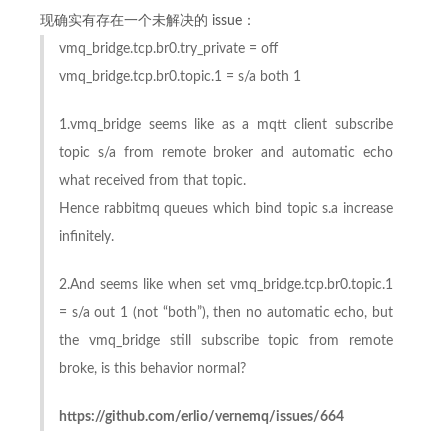
现确实有存在一个未解决的 issue：
vmq_bridge.tcp.br0.try_private = off
vmq_bridge.tcp.br0.topic.1 = s/a both 1
1.vmq_bridge seems like as a mqtt client subscribe
topic s/a from remote broker and automatic echo
what received from that topic.
Hence rabbitmq queues which bind topic s.a increase
infinitely.
2.And seems like when set vmq_bridge.tcp.br0.topic.1
= s/a out 1 (not “both”), then no automatic echo, but
the vmq_bridge still subscribe topic from remote
broke, is this behavior normal?
https://github.com/erlio/vernemq/issues/664