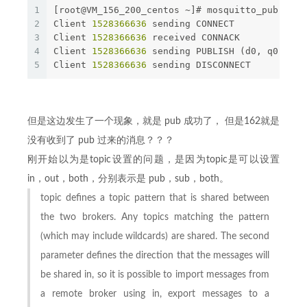
1
[root@VM_156_200_centos ~]# mosquitto_pub -h 1
2
Client 
1528366636
 sending CONNECT
3
Client 
1528366636
 received CONNACK
4
Client 
1528366636
 sending PUBLISH (d0, q0, r0,
5
Client 
1528366636
 sending DISCONNECT
但是这边发生了一个现象，就是 pub 成功了， 但是162就是
没有收到了 pub 过来的消息？？？
刚开始以为是topic设置的问题，是因为topic是可以设置
in，out，both，分别表示是 pub，sub，both。
topic defines a topic pattern that is shared between
the two brokers. Any topics matching the pattern
(which may include wildcards) are shared. The second
parameter defines the direction that the messages will
be shared in, so it is possible to import messages from
a remote broker using in, export messages to a