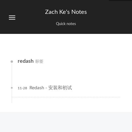
Zach Ke's Notes
Quick notes
redash
标签
Redash - 安装和初试
11-28